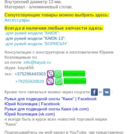
Внутренний диаметр 13 мм.
Материал - алюминиевый сплав.
Сопутствующие товары можно выбрать здесь:
Аксессуары
Всегда в наличии любые запчасти здесь:
-
для ружей модели "КАЮК"
;
-
для ружей модели "КАЮК-13"
;
-
для ружей модели "БОРИСЫЧ"
.
Консультации с конструктором и изготовителем Юрием
Козловцевым по:
эл.почте:
info@kayuk.ru
skype: kayuk56
бесплатно
тел.:
+375296443303
бесплатно
.
+79255928820
и
:
Кроме того связаться можно через соцсети
Ружья для подводной охоты "Каюк" | Facebook
Юрий Козловцев | Facebook
Ружья для подводной охоты Каюк (vk.com)
Юрий Козловцев (vk.com)
и всегда быть в курсе всех новостей торговой марки
"Каюк".
Подписывайтесь на мой канал в You
T
ube, где представлено