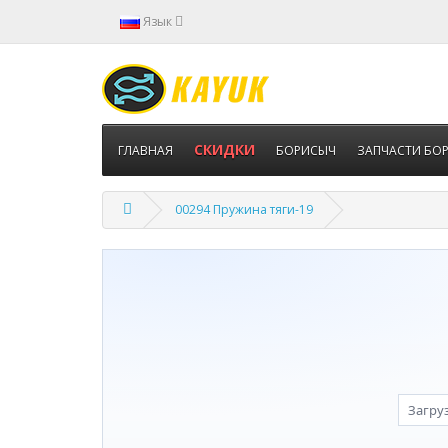
Язык
СКИДКИ
ГЛАВНАЯ
БОРИСЫЧ
ЗАПЧАСТИ БО
00294 Пружина тяги-19
Загру