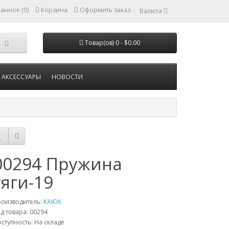
анное (0)
Корзина
Оформить заказ
Валюта
Товар(ов) 0 - $0.00
АКСЕССУАРЫ
НОВОСТИ
00294 Пружина
тяги-19
роизводитель:
КАЮК
д товара: 00294
ступность: На складе