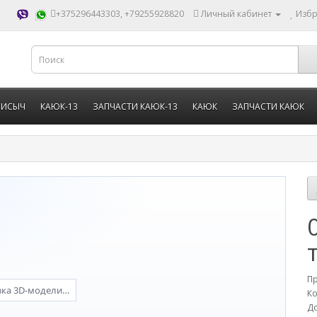
+375296443303, +79255928820
Личный кабинет
Избр
РИСЫЧ
КАЮК-13
ЗАПЧАСТИ КАЮК-13
КАЮК
ЗАПЧАСТИ КАЮК
П
зка 3D-модели…
Ко
До