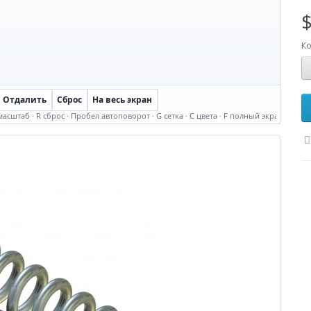
$
Ко
Отдалить
Сброс
На весь экран
сштаб · R сброс · Пробел автоповорот · G сетка · C цвета · F полный экран