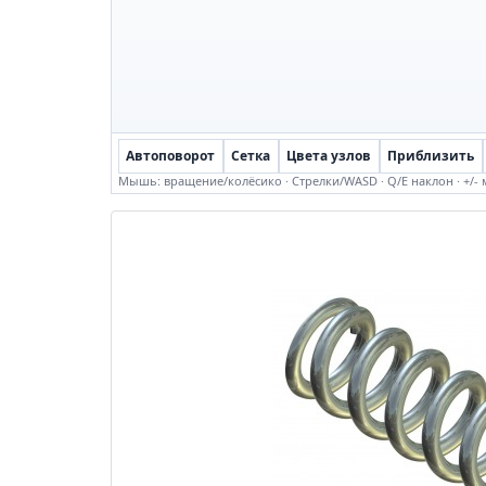
Автоповорот
Сетка
Цвета узлов
Приблизить
Мышь: вращение/колёсико · Стрелки/WASD · Q/E наклон · +/- ма