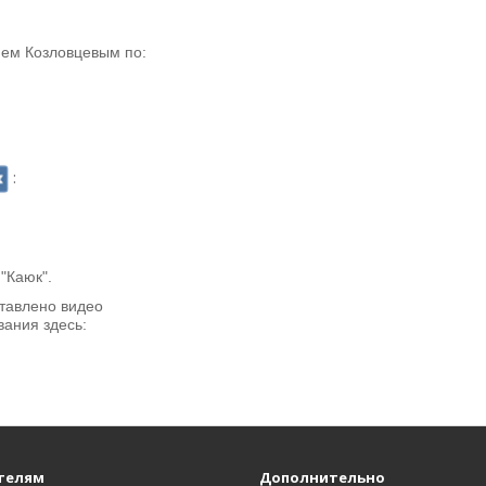
ием Козловцевым по:
:
вой марки "Каюк".
ставлено видео
вания здесь:
телям
Дополнительно