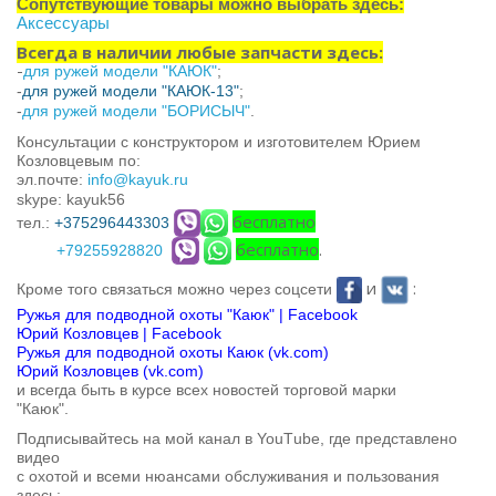
Сопутствующие товары можно выбрать здесь:
Аксессуары
Всегда в наличии любые запчасти здесь:
-
для ружей модели "КАЮК"
;
-
для ружей модели "КАЮК-13"
;
-
для ружей модели "БОРИСЫЧ"
.
Консультации с конструктором и изготовителем Юрием
Козловцевым по:
эл.почте:
info@kayuk.ru
skype: kayuk56
бесплатно
тел.:
+375296443303
бесплатно
.
+79255928820
и
:
Кроме того связаться можно через соцсети
Ружья для подводной охоты "Каюк" | Facebook
Юрий Козловцев | Facebook
Ружья для подводной охоты Каюк (vk.com)
Юрий Козловцев (vk.com)
и всегда быть в курсе всех новостей торговой марки
"Каюк".
Подписывайтесь на мой канал в You
T
ube, где представлено
видео
с охотой
и всеми нюансами обслуживания и пользования
здесь: