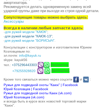
амортизатора.
Рекомендуется делать одновременную замену всей
ударной группы даже при выходе из строя одной детали.
Сопутствующие товары можно выбрать здесь:
Аксессуары
Всегда в наличии любые запчасти здесь:
-
для ружей модели "КАЮК"
;
-
для ружей модели "КАЮК-13"
;
-
для ружей модели "БОРИСЫЧ"
.
Консультации с конструктором и изготовителем Юрием
Козловцевым по:
эл.почте:
info@kayuk.ru
skype: kayuk56
бесплатно
тел.:
+375296443303
бесплатно
.
+79255928820
и
:
Кроме того связаться можно через соцсети
Ружья для подводной охоты "Каюк" | Facebook
Юрий Козловцев | Facebook
Ружья для подводной охоты Каюк (vk.com)
Юрий Козловцев (vk.com)
и всегда быть в курсе всех новостей торговой марки
"Каюк".